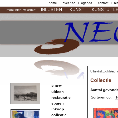
home
over neo
agenda
contact
ni
INLIJSTEN
KUNST
KUNSTUITL
maak hier uw keuze:
U bevindt zich hier:
h
Collectie
kunst
Aantal gevonde
uitleen
Sorteren op:
restauratie
sparen
inkoop
collectie